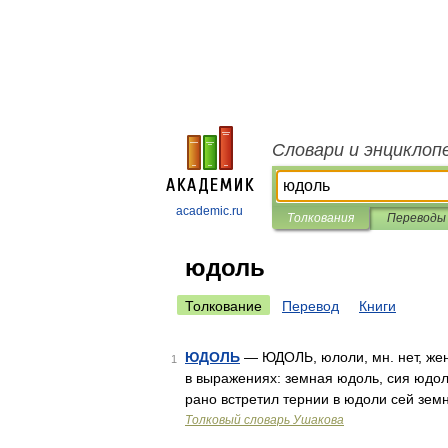
Словари и энциклоп
academic.ru
Толкования
Переводы
юдоль
Толкование
Перевод
Книги
ЮДОЛЬ
— ЮДОЛЬ, юлоли, мн. нет, жен. 
1
в выражениях: земная юдоль, сия юдоль
рано встретил тернии в юдоли сей зем
Толковый словарь Ушакова