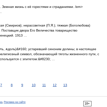
. Земная жизнь с её горестями и страданиями. /em>
 …
я (Смириов); нерассветная (П.Я.); тяжкая (Боголюбова)
: Поставщик двора Его Величества товарищество
еленецкий. 1913 …
долъ, ѫдоль)&#160; устаревший синоним долины; в настоящее
 религиозный символ, обозначающий тяготы жизненного пути, с
спользуется с эпитетом:&#8230; …
7
8
9
10
11
12
13
ка
,
Реклама на сайте
18+