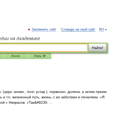
Запомнить сайт
Словарь на свой сайт
RU
едии на Академике
Найти!
Книги
Игры ⚽
(церк. книжн., поэт. устар.). первонач. долина, а затем преим.
 и т.п. жизненный путь, жизнь, с ее заботами и печалями. «Я
ной.» Некрасов. «Так&#8230; …