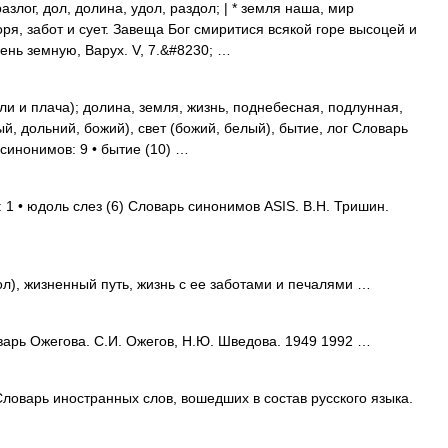
азлог, дол, долина, удол, раздол; | * земля наша, мир
я, забот и сует. Завеща Бог смиритися всякой горе высоцей и
ень земную, Варух. V, 7.&#8230; …
ли и плача); долина, земля, жизнь, поднебесная, подлунная,
, дольний, божий), свет (божий, белый), бытие, лог Словарь
 синонимов: 9 • бытие (10) …
 1 • юдоль слез (6) Словарь синонимов ASIS. В.Н. Тришин.
дол), жизненный путь, жизнь с ее заботами и печалями …
арь Ожегова. С.И. Ожегов, Н.Ю. Шведова. 1949 1992 …
ловарь иностранных слов, вошедших в состав русского языка.