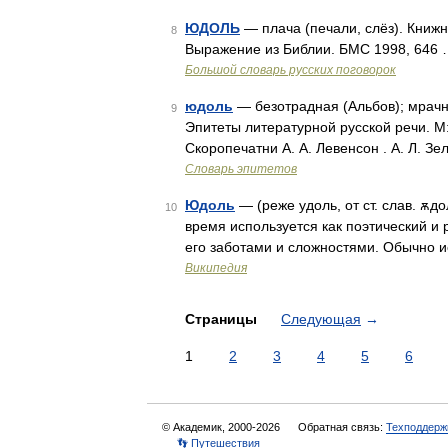
ЮДОЛЬ
— плача (печали, слёз). Книжн
8
Выражение из Библии. БМС 1998, 646
Большой словарь русских поговорок
юдоль
— безотрадная (Альбов); мрачна
9
Эпитеты литературной русской речи. М
Скоропечатни А. А. Левенсон . А. Л. З
Словарь эпитетов
Юдоль
— (реже удоль, от ст. слав. ѫ
10
время используется как поэтический и
его заботами и сложностями. Обычно и
Википедия
Страницы
Следующая
→
1
2
3
4
5
6
© Академик, 2000-2026
Обратная связь:
Техподдерж
👣 Путешествия